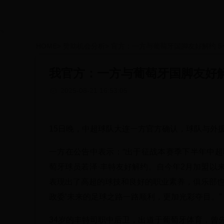
HOME
>
赞助机会分析
>
官方：一方与葡萄牙国脚友好解约 
我官方：一方与葡萄牙国脚友好解
2025-08-21 16:53:05
15日晚，中超球队大连一方官方确认，球队与外
一方在公告中表示：“出于征战本赛季下半年中
萄牙球员若泽·丰特友好解约。自今年2月加盟以
表现出了高超的球技和良好的职业素养，俱乐部也
政委’未来的足球之路一路顺利，更加光彩夺目。”
34岁的丰特司职中后卫，出道于葡萄牙体育，曾