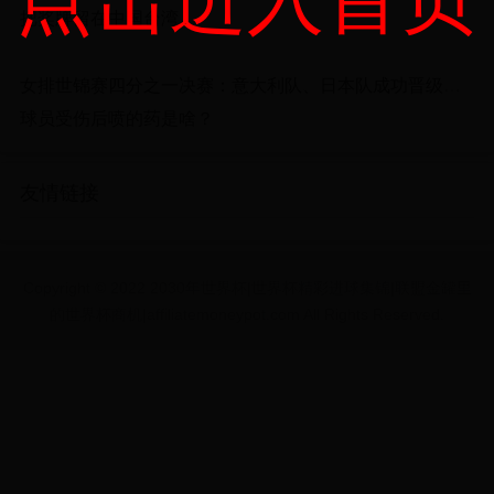
把奖牌留在中国台湾。
女排世锦赛四分之一决赛：意大利队、日本队成功晋级半决赛，埃格努、石川真佑闪耀全场
球员受伤后喷的药是啥？
友情链接
Copyright © 2022 2030年世界杯|世界杯精彩进球集锦|联盟金罐里
的世界杯商机|affiliatemoneypot.com All Rights Reserved.