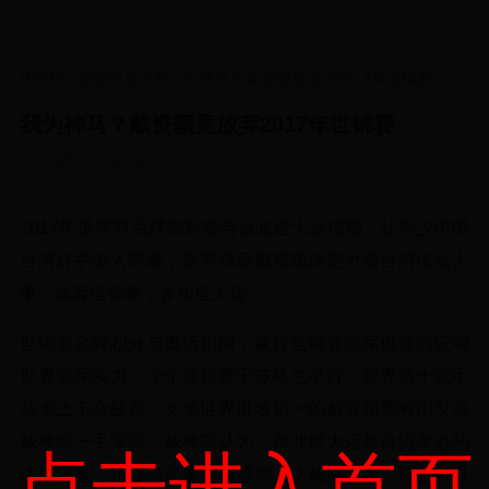
HOME
>
赞助机会分析
>
为神马？戴资颖竟放弃2017年世锦赛
我为神马？戴资颖竟放弃2017年世锦赛
2025-09-08 05:39:20
2017年世界羽毛球锦标赛与台北世大运撞期，让不少中国
台湾好手陷入两难，世界球后戴资颖决定力挺台湾体坛大
事，放弃世锦赛，参加世大运。
世锦赛金牌积分与奥运相同，赢得世锦赛冠军也等同证明
世界冠军实力，今年世锦赛于苏格兰举行，世界前十选手
基本上不会缺席，女单世界排名第一的戴资颖赛程由父亲
戴楠凯一手安排，戴楠凯认为，台北世大运是台湾举办的
点击进入首页
体坛盛事，小戴决定要共襄盛举，小戴则表示，希望可以